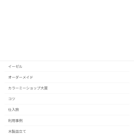
P型皿立て
いろんなところで発見した皿立て
いろんなものを
お知らせ
その他
その他の皿立て
イーゼル
オーダーメイド
カラーミーショップ大賞
コツ
仕入旅
利用事例
木製皿立て