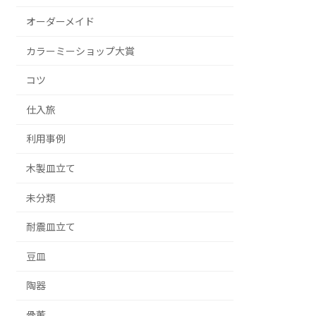
オーダーメイド
カラーミーショップ大賞
コツ
仕入旅
利用事例
木製皿立て
未分類
耐震皿立て
豆皿
陶器
骨董