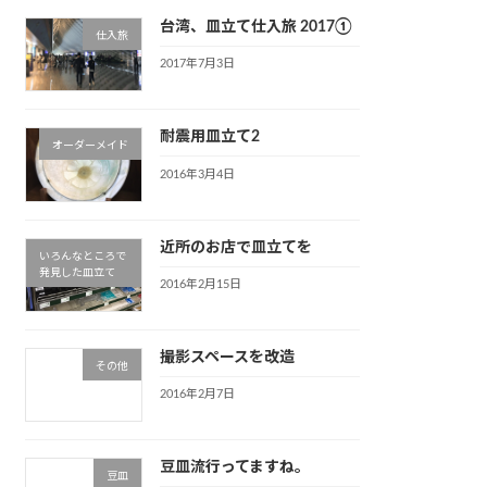
台湾、皿立て仕入旅 2017①
仕入旅
2017年7月3日
耐震用皿立て2
オーダーメイド
2016年3月4日
近所のお店で皿立てを
いろんなところで
発見した皿立て
2016年2月15日
撮影スペースを改造
その他
2016年2月7日
豆皿流行ってますね。
豆皿