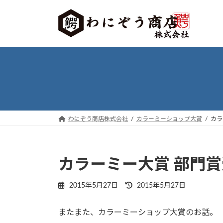
コ
ナ
ン
ビ
テ
ゲ
ン
ー
ツ
シ
へ
ョ
ス
ン
キ
に
ッ
移
プ
動
わにぞう商店株式会社
カラーミーショップ大賞
カラ
カラーミー大賞 部門賞
最
2015年5月27日
2015年5月27日
終
更
またまた、カラーミーショップ大賞のお話。
新