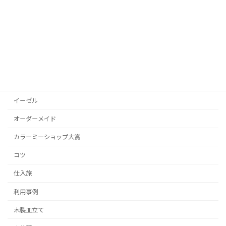
いろんなところで発見した皿立て
いろんなものを
お知らせ
その他
その他の皿立て
イーゼル
オーダーメイド
カラーミーショップ大賞
コツ
仕入旅
利用事例
木製皿立て